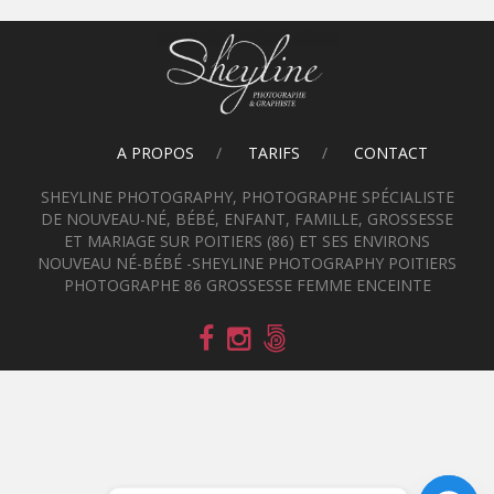
A PROPOS
TARIFS
CONTACT
SHEYLINE PHOTOGRAPHY, PHOTOGRAPHE SPÉCIALISTE
DE NOUVEAU-NÉ, BÉBÉ, ENFANT, FAMILLE, GROSSESSE
ET MARIAGE SUR POITIERS (86) ET SES ENVIRONS
NOUVEAU NÉ-BÉBÉ -SHEYLINE PHOTOGRAPHY POITIERS
PHOTOGRAPHE 86 GROSSESSE FEMME ENCEINTE