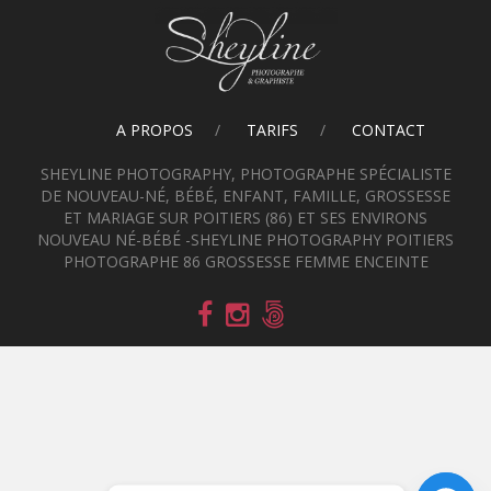
A PROPOS
TARIFS
CONTACT
SHEYLINE PHOTOGRAPHY, PHOTOGRAPHE SPÉCIALISTE
DE NOUVEAU-NÉ, BÉBÉ, ENFANT, FAMILLE, GROSSESSE
ET MARIAGE SUR POITIERS (86) ET SES ENVIRONS
NOUVEAU NÉ-BÉBÉ -SHEYLINE PHOTOGRAPHY POITIERS
PHOTOGRAPHE 86 GROSSESSE FEMME ENCEINTE