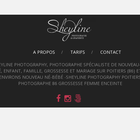
A PROPOS
TARIFS
CONTACT
EYLINE PHOTOGRAPHY, PHOTOGRAPHE SPÉCIALISTE DE NOUVEAU-
, ENFANT, FAMILLE, GROSSESSE ET MARIAGE SUR POITIERS (86) E
ENVIRONS NOUVEAU NÉ-BÉBÉ -SHEYLINE PHOTOGRAPHY POITIER
PHOTOGRAPHE 86 GROSSESSE FEMME ENCEINTE