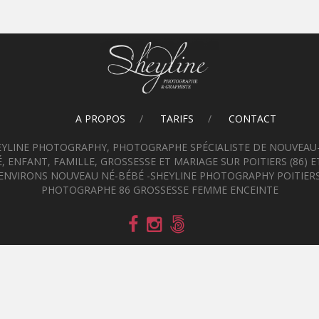
A PROPOS
TARIFS
CONTACT
EYLINE PHOTOGRAPHY, PHOTOGRAPHE SPÉCIALISTE DE NOUVEAU-
, ENFANT, FAMILLE, GROSSESSE ET MARIAGE SUR POITIERS (86) E
ENVIRONS NOUVEAU NÉ-BÉBÉ -SHEYLINE PHOTOGRAPHY POITIER
PHOTOGRAPHE 86 GROSSESSE FEMME ENCEINTE