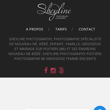
A PROPOS
TARIFS
CONTACT
SHEYLINE PHOTOGRAPHY, PHOTOGRAPHE SPÉCIALISTE
DE NOUVEAU-NÉ, BÉBÉ, ENFANT, FAMILLE, GROSSESSE
ET MARIAGE SUR POITIERS (86) ET SES ENVIRONS
NOUVEAU NÉ-BÉBÉ -SHEYLINE PHOTOGRAPHY POITIERS
PHOTOGRAPHE 86 GROSSESSE FEMME ENCEINTE