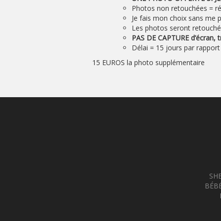
Photos non retouchées = rég
Je fais mon choix sans me p
Les photos seront retouché
PAS DE CAPTURE d’écran, 
Délai = 15 jours par rappor
15 EUROS la photo supplémentaire
SH
BÉBÉ