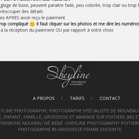
lage de base, peuvent paraitre fade, peu colorée, trop clair ou trop
réoccuper des détails
es APRES avoir reçu le paiement
trop compliqué
Il faut cliquer sur les photos et me dire les numéros
t à la réception du paiement OU par rapport à votre choix
A PROPOS
TARIFS
CONTACT
EYLINE PHOTOGRAPHY, PHOTOGRAPHE SPÉCIALISTE DE NOUVEAU-
, ENFANT, FAMILLE, GROSSESSE ET MARIAGE SUR POITIERS (86) E
ENVIRONS NOUVEAU NÉ-BÉBÉ -SHEYLINE PHOTOGRAPHY POITIER
PHOTOGRAPHE 86 GROSSESSE FEMME ENCEINTE