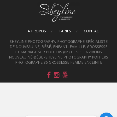
A PROPOS
TARIFS
CONTACT
SHEYLINE PHOTOGRAPHY, PHOTOGRAPHE SPÉCIALISTE
DE NOUVEAU-NÉ, BÉBÉ, ENFANT, FAMILLE, GROSSESSE
ET MARIAGE SUR POITIERS (86) ET SES ENVIRONS
NOUVEAU NÉ-BÉBÉ -SHEYLINE PHOTOGRAPHY POITIERS
PHOTOGRAPHE 86 GROSSESSE FEMME ENCEINTE