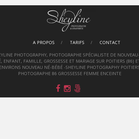
A PROPOS
TARIFS
CONTACT
EYLINE PHOTOGRAPHY, PHOTOGRAPHE SPÉCIALISTE DE NOUVEAU-
, ENFANT, FAMILLE, GROSSESSE ET MARIAGE SUR POITIERS (86) E
ENVIRONS NOUVEAU NÉ-BÉBÉ -SHEYLINE PHOTOGRAPHY POITIER
PHOTOGRAPHE 86 GROSSESSE FEMME ENCEINTE