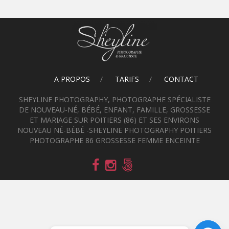
A PROPOS
TARIFS
CONTACT
SHEYLINE PHOTOGRAPHY, PHOTOGRAPHE SPÉCIALISTE
DE NOUVEAU-NÉ, BÉBÉ, ENFANT, FAMILLE, GROSSESSE
ET MARIAGE SUR POITIERS (86) ET SES ENVIRONS
NOUVEAU NÉ-BÉBÉ -SHEYLINE PHOTOGRAPHY POITIERS
PHOTOGRAPHE 86 GROSSESSE FEMME ENCEINTE