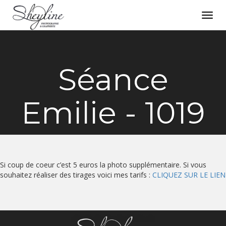
Toggl
navig
Séance
Emilie - 1019
Si coup de coeur c’est 5 euros la photo supplémentaire. Si vous
souhaitez réaliser des tirages voici mes tarifs :
CLIQUEZ SUR LE LIEN