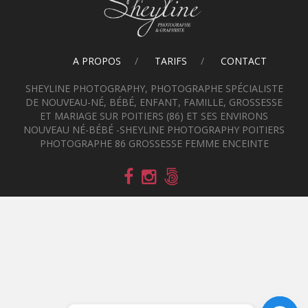
A PROPOS
TARIFS
CONTACT
SHEYLINE PHOTOGRAPHY, PHOTOGRAPHE SPÉCIALISTE
DE NOUVEAU-NÉ, BÉBÉ, ENFANT, FAMILLE, GROSSESSE
ET MARIAGE SUR POITIERS (86) ET SES ENVIRONS
NOUVEAU NÉ-BÉBÉ -SHEYLINE PHOTOGRAPHY POITIERS
PHOTOGRAPHE 86 GROSSESSE FEMME ENCEINTE