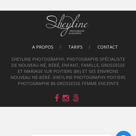
A PROPOS
TARIFS
CONTACT
SHEYLINE PHOTOGRAPHY, PHOTOGRAPHE SPÉCIALISTE
DE NOUVEAU-NÉ, BÉBÉ, ENFANT, FAMILLE, GROSSESSE
ET MARIAGE SUR POITIERS (86) ET SES ENVIRONS
NOUVEAU NÉ-BÉBÉ -SHEYLINE PHOTOGRAPHY POITIERS
PHOTOGRAPHE 86 GROSSESSE FEMME ENCEINTE