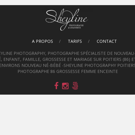
A PROPOS
TARIFS
CONTACT
EYLINE PHOTOGRAPHY, PHOTOGRAPHE SPÉCIALISTE DE NOUVEAU-
, ENFANT, FAMILLE, GROSSESSE ET MARIAGE SUR POITIERS (86) E
ENVIRONS NOUVEAU NÉ-BÉBÉ -SHEYLINE PHOTOGRAPHY POITIER
PHOTOGRAPHE 86 GROSSESSE FEMME ENCEINTE