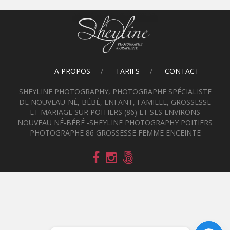
A PROPOS
TARIFS
CONTACT
SHEYLINE PHOTOGRAPHY, PHOTOGRAPHE SPÉCIALISTE
DE NOUVEAU-NÉ, BÉBÉ, ENFANT, FAMILLE, GROSSESSE
ET MARIAGE SUR POITIERS (86) ET SES ENVIRONS
NOUVEAU NÉ-BÉBÉ -SHEYLINE PHOTOGRAPHY POITIERS
PHOTOGRAPHE 86 GROSSESSE FEMME ENCEINTE