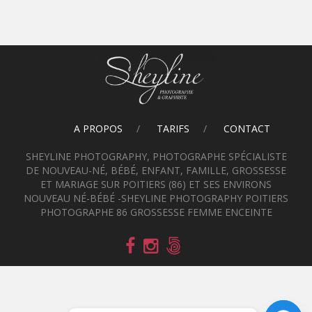
A PROPOS
TARIFS
CONTACT
SHEYLINE PHOTOGRAPHY, PHOTOGRAPHE SPÉCIALISTE
DE NOUVEAU-NÉ, BÉBÉ, ENFANT, FAMILLE, GROSSESSE
ET MARIAGE SUR POITIERS (86) ET SES ENVIRONS
NOUVEAU NÉ-BÉBÉ -SHEYLINE PHOTOGRAPHY POITIERS
PHOTOGRAPHE 86 GROSSESSE FEMME ENCEINTE