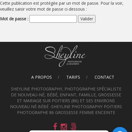
Cette publication est protégée par un mot de passe. Pour la voir,
veuillez saisir votre mot de passe ci-dessous :
Mot de passe :
A PROPOS
TARIFS
CONTACT
SHEYLINE PHOTOGRAPHY, PHOTOGRAPHE SPÉCIALISTE
DE NOUVEAU-NÉ, BÉBÉ, ENFANT, FAMILLE, GROSSESSE
ET MARIAGE SUR POITIERS (86) ET SES ENVIRONS
NOUVEAU NÉ-BÉBÉ -SHEYLINE PHOTOGRAPHY POITIERS
PHOTOGRAPHE 86 GROSSESSE FEMME ENCEINTE