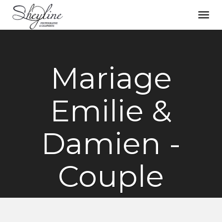
Toggl
navig
Mariage
Emilie &
Damien -
Couple