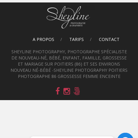
A PROPOS
TARIFS
CONTACT
SHEYLINE PHOTOGRAPHY, PHOTOGRAPHE SPÉCIALISTE
DE NOUVEAU-NÉ, BÉBÉ, ENFANT, FAMILLE, GROSSESSE
ET MARIAGE SUR POITIERS (86) ET SES ENVIRONS
NOUVEAU NÉ-BÉBÉ -SHEYLINE PHOTOGRAPHY POITIERS
PHOTOGRAPHE 86 GROSSESSE FEMME ENCEINTE