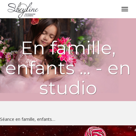
Toggl
navig
En famille,
enfants ... - en
studio
Séance en famille, enfants…