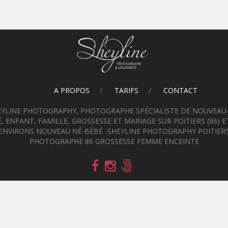
A PROPOS
TARIFS
CONTACT
EYLINE PHOTOGRAPHY, PHOTOGRAPHE SPÉCIALISTE DE NOUVEAU-
, ENFANT, FAMILLE, GROSSESSE ET MARIAGE SUR POITIERS (86) E
ENVIRONS NOUVEAU NÉ-BÉBÉ -SHEYLINE PHOTOGRAPHY POITIER
PHOTOGRAPHE 86 GROSSESSE FEMME ENCEINTE