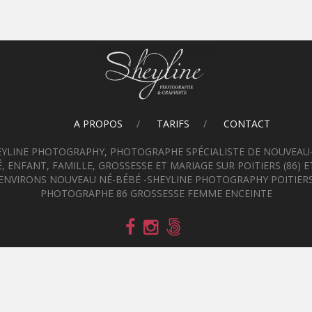
A PROPOS
TARIFS
CONTACT
EYLINE PHOTOGRAPHY, PHOTOGRAPHE SPÉCIALISTE DE NOUVEAU-
, ENFANT, FAMILLE, GROSSESSE ET MARIAGE SUR POITIERS (86) E
ENVIRONS NOUVEAU NÉ-BÉBÉ -SHEYLINE PHOTOGRAPHY POITIER
PHOTOGRAPHE 86 GROSSESSE FEMME ENCEINTE