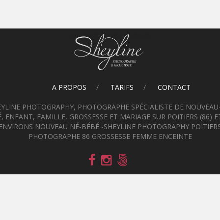
A PROPOS
TARIFS
CONTACT
EYLINE PHOTOGRAPHY, PHOTOGRAPHE SPÉCIALISTE DE NOUVEAU-
, ENFANT, FAMILLE, GROSSESSE ET MARIAGE SUR POITIERS (86) E
ENVIRONS NOUVEAU NÉ-BÉBÉ -SHEYLINE PHOTOGRAPHY POITIER
PHOTOGRAPHE 86 GROSSESSE FEMME ENCEINTE