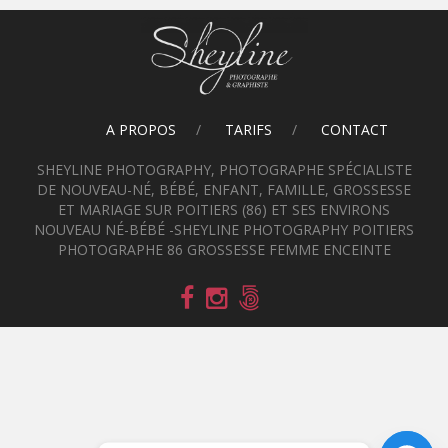
A PROPOS
TARIFS
CONTACT
SHEYLINE PHOTOGRAPHY, PHOTOGRAPHE SPÉCIALISTE
DE NOUVEAU-NÉ, BÉBÉ, ENFANT, FAMILLE, GROSSESSE
ET MARIAGE SUR POITIERS (86) ET SES ENVIRONS
NOUVEAU NÉ-BÉBÉ -SHEYLINE PHOTOGRAPHY POITIERS
PHOTOGRAPHE 86 GROSSESSE FEMME ENCEINTE