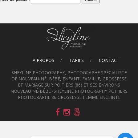
A PROPOS
TARIFS
CONTACT
SHEYLINE PHOTOGRAPHY, PHOTOGRAPHE SPÉCIALISTE
DE NOUVEAU-NÉ, BÉBÉ, ENFANT, FAMILLE, GROSSESSE
ET MARIAGE SUR POITIERS (86) ET SES ENVIRONS
NOUVEAU NÉ-BÉBÉ -SHEYLINE PHOTOGRAPHY POITIERS
PHOTOGRAPHE 86 GROSSESSE FEMME ENCEINTE