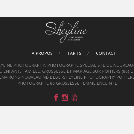
A PROPOS
TARIFS
CONTACT
EYLINE PHOTOGRAPHY, PHOTOGRAPHE SPÉCIALISTE DE NOUVEAU-
, ENFANT, FAMILLE, GROSSESSE ET MARIAGE SUR POITIERS (86) E
ENVIRONS NOUVEAU NÉ-BÉBÉ -SHEYLINE PHOTOGRAPHY POITIER
PHOTOGRAPHE 86 GROSSESSE FEMME ENCEINTE